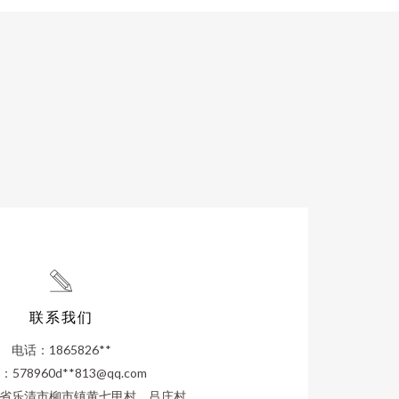
联系我们
电话：1865826**
578960d**
813@qq.com
省乐清市柳市镇黄七甲村、吕庄村